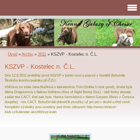
Úvod
»
Archiv
»
2011
»
KSZVP - Kostelec n. Č.L.
KSZVP - Kostelec n. Č.L.
Dne 12.6.2011 proběhly první KSZVP v tomto roce a poprvé v honitbě Bohumile
Školního lesního podniku při ČZU.
Vítězkou se stala Jana Bučilová s labradorkou Trini (Dolbia U look good), druhá byla
Alena Dragounová s flatkou Sofinkou (Kiss of Night Bonny Dux) - obě fenky dostaly
zadán titul CACT, třetí pak byla Hanka Semrádová s flatem Garpem (Boss z Čertova
doupěte) -res.CACT. Bohužel dál dokončili zkoušky už jen psi v druhé a třetí ceně.
Kompletní výsledky jsou uvedeny pod tímto odkazem http://www.retriever-
klub.cz/kalendar-akci/90/svp-kolin